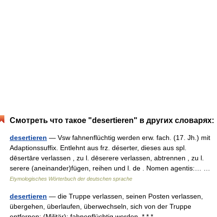
Смотреть что такое "desertieren" в других словарях:
desertieren
— Vsw fahnenflüchtig werden erw. fach. (17. Jh.) mit
Adaptionssuffix. Entlehnt aus frz. déserter, dieses aus spl.
dēsertāre verlassen , zu l. dēserere verlassen, abtrennen , zu l.
serere (aneinander)fügen, reihen und l. de . Nomen agentis:… …
Etymologisches Wörterbuch der deutschen sprache
desertieren
— die Truppe verlassen, seinen Posten verlassen,
übergehen, überlaufen, überwechseln, sich von der Truppe
entfernen; (Militär): fahnenflüchtig werden. * * *