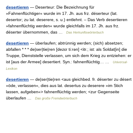
desertieren
— Deserteur: Die Bezeichnung für
»Fahnenflüchtiger« wurde im 17. Jh. aus frz. déserteur (lat.
desertor; zu lat. deserere, s. u.) entlehnt. – Das Verb desertieren
»fahnenflüchtig werden« wurde gleichfalls im 17. Jh. aus frz.
déserter übernommen, das …
Das Herkunftswörterbuch
desertieren
— überlaufen; abtrünnig werden; (sich) absetzen;
abfallen * * * de|ser|tie|ren [dezɛr ti:rən] <itr.; ist: als Soldat[in] die
Truppe, Dienststelle verlassen, um sich dem Krieg zu entziehen: er
ist [aus der Armee] desertiert. Syn.: fahnenflüchtig… …
Universal-
Lexikon
desertieren
— de|ser|tie|ren <aus gleichbed. fr. déserter zu désert
»öde, verlassen«, dies aus lat. desertus zu deserere »im Stich
lassen, aufgeben«> fahnenflüchtig werden; <zur Gegenseite
überlaufen …
Das große Fremdwörterbuch