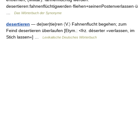
desertieren:fahnenflüchtigwerden·fliehen+seinenPostenverlassen
…
Das Wörterbuch der Synonyme
desertieren
— de|ser|tie|ren 〈V.〉 Fahnenflucht begehen; zum
Feind desertieren überlaufen [Etym.: <frz. déserter »verlassen, im
Stich lassen«] …
Lexikalische Deutsches Wörterbuch