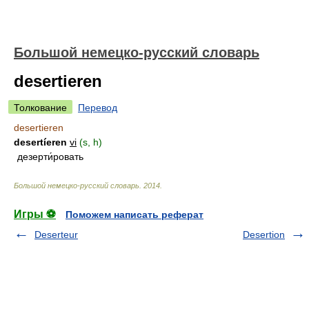
Большой немецко-русский словарь
desertieren
Толкование
Перевод
desertieren
desertíeren
vi
(s, h)
дезерти́ровать
Большой немецко-русский словарь
.
2014
.
Игры ⚽
Поможем написать реферат
Deserteur
Desertion